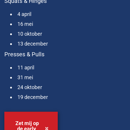
Squats & Hinges
4 april
16 mei
10 oktober
13 december
Presses & Pulls
11 april
31 mei
24 oktober
19 december
Zet mij op
de early