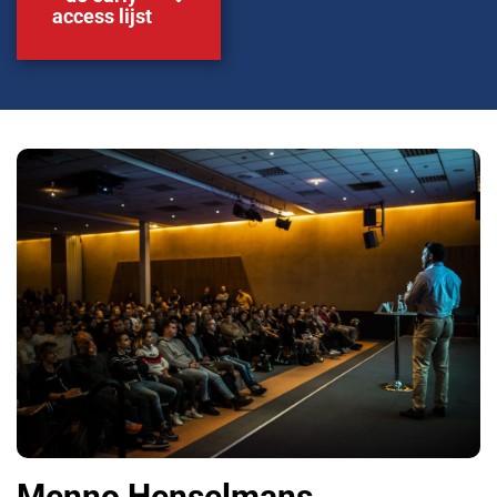
access lijst
Menno Henselmans